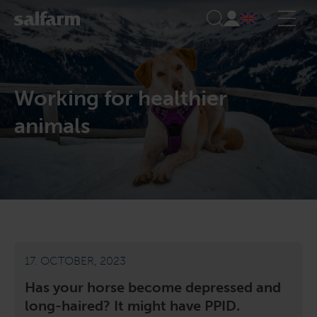
Skip
to
content
Working for healthier
animals
17. OCTOBER, 2023
Has your horse become depressed and
long-haired? It might have PPID.