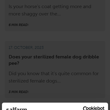
Is your horse’s coat getting more and
more shaggy over the…
6 MIN READ
17. OCTOBER, 2023
Does your sterilized female dog dribble
pee?
Did you know that it’s quite common for
sterilized female dogs…
3 MIN READ