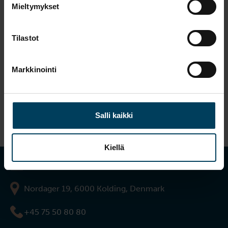
Mieltymykset
properly to horses
What does a horse
Tilastot
feel? Do they even feel
Markkinointi
anything?
Salli kaikki
Kiellä
info@salfarm.com
Nordager 19, 6000 Kolding, Denmark
+45 75 50 80 80