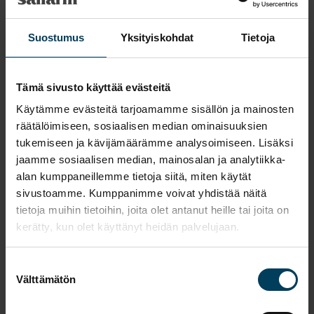
See all articles
Suostumus
Yksityiskohdat
Tietoja
Tämä sivusto käyttää evästeitä
Käytämme evästeitä tarjoamamme sisällön ja mainosten
Is your dog scared and
räätälöimiseen, sosiaalisen median ominaisuuksien
tukemiseen ja kävijämäärämme analysoimiseen. Lisäksi
unhappy when you
jaamme sosiaalisen median, mainosalan ja analytiikka-
leave it?
alan kumppaneillemme tietoja siitä, miten käytät
sivustoamme. Kumppanimme voivat yhdistää näitä
tietoja muihin tietoihin, joita olet antanut heille tai joita on
Your horse’s face
kerätty, kun olet käyttänyt heidän palvelujaan.
reveals pain
Suostumuksen
Research shows: This
Välttämätön
valinta
is why we must speak