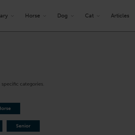
nary
Horse
Dog
Cat
Articles
e specific categories.
Horse
Senior