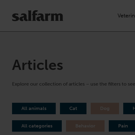
Skip
to
Veteri
content
Articles
Explore our collection of articles – use the filters to se
All animals
Cat
Dog
All categories
Behavior
Pain