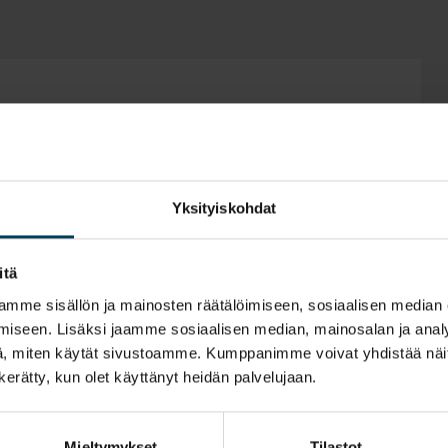
ribble pee?
Yksityiskohdat
itä
mme sisällön ja mainosten räätälöimiseen, sosiaalisen median
iseen. Lisäksi jaamme sosiaalisen median, mainosalan ja analy
, miten käytät sivustoamme. Kumppanimme voivat yhdistää näitä t
5. SEPTEMBER, 2023
n kerätty, kun olet käyttänyt heidän palvelujaan.
What does it mean when your dog
wags its tail?
Mieltymykset
Tilastot