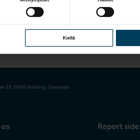
What does it mean when your dog
wags its tail? Thousands…
3 MIN READ
Kiellä
er 19, 6000 Kolding, Denmark
 os
Report side