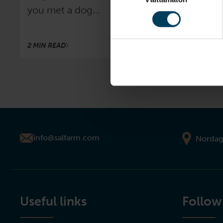
you met a dog…
2 MIN READ
info@salfarm.com
Nordag
Useful links
Follow